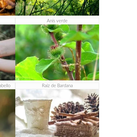
Anís verde
abello
Raíz de Bardana