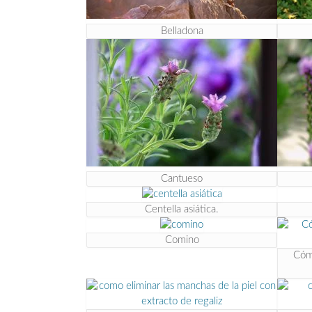
Belladona
Cantueso
Centella asiática.
Comino
Cómo