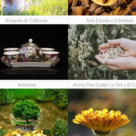
Amapola de California
Anís Estrella o Estrellado
Artemisia
Avena Para Cuidar La Piel y El C