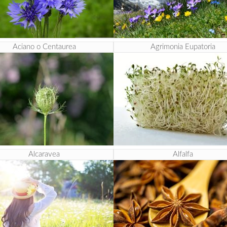
Aciano o Centaurea
Agrimonia Eupatoria
Alcaravea
Alfalfa