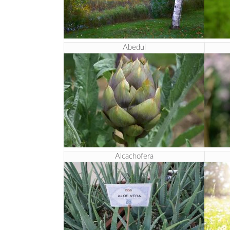
Abedul
Alcachofera