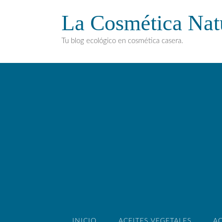
La Cosmética Nat
Tu blog ecológico en cosmética casera.
INICIO
ACEITES VEGETALES
AC