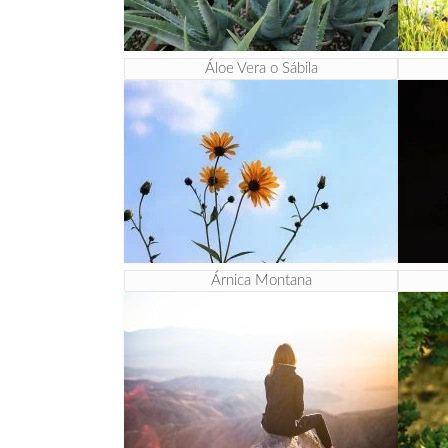
Áloe Vera o Sábila
Árnica Montana