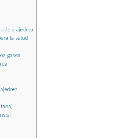
a
s de a ajedrea
para la salud
los gases
drea
 ajedrea
ntana)
nsis)