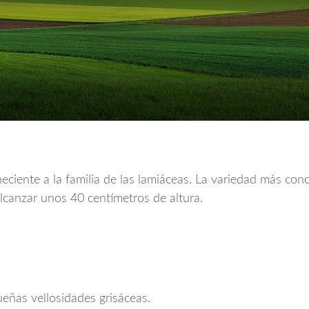
eciente a la familia de las lamiáceas. La variedad más con
anzar unos 40 centímetros de altura.
eñas vellosidades grisáceas.