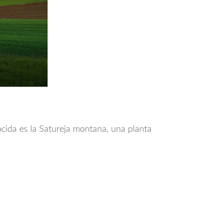
ocida es la
Satureja montana
, una planta