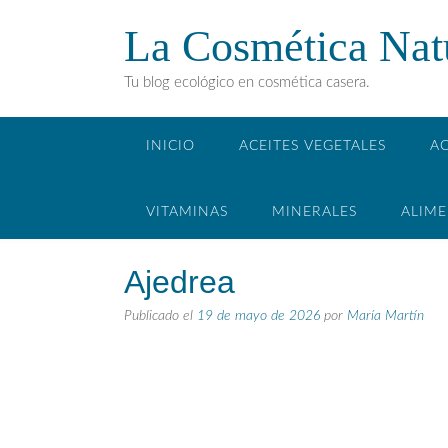
La Cosmética Nat
Tu blog ecológico en cosmética casera.
INICIO
ACEITES VEGETALES
AC
VITAMINAS
MINERALES
ALIM
Ajedrea
Publicado el
19 de mayo de 2026
por
María Martín