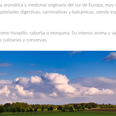
ta aromática y medicinal originaria del sur de Europa, muy u
ropiedades digestivas, carminativas y balsámicas, siendo e
omo hisopillo, saborija o morquera. Su intenso aroma y s
s culinarias y conservas.