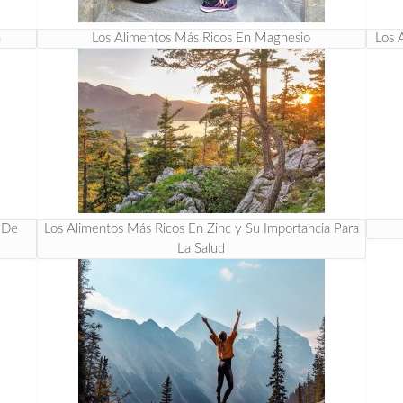
a
Los Alimentos Más Ricos En Magnesio
Los 
s De
Los Alimentos Más Ricos En Zinc y Su Importancia Para
La Salud