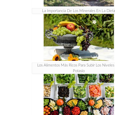
La Importancia De Los Minerales En La Diet
Los Alimentos Más Ricos Para Subir Los Nivele
Potasio