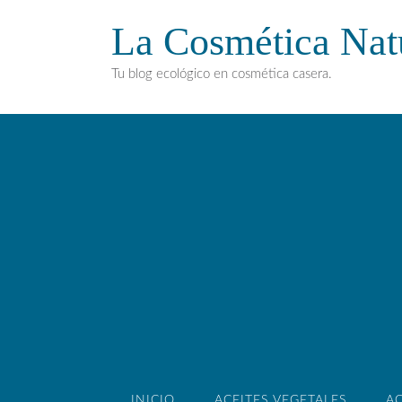
La Cosmética Nat
Tu blog ecológico en cosmética casera.
INICIO
ACEITES VEGETALES
AC