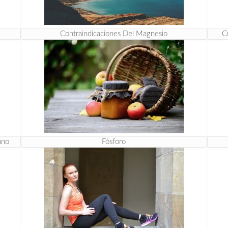
Contraindicaciones Del Magnesio
C
ano
Fósforo