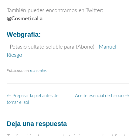
También puedes encontrarnos en Twitter:
@CosmeticaLa
Webgrafía:
Potasio sultato soluble para (Abono),
Manuel
Riesgo
Publicado en
minerales
Navegación
←
Preparar la piel antes de
Aceite esencial de hisopo
→
de
tomar el sol
entradas
Deja una respuesta