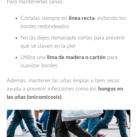
Para mantenerlas sanas:
Córtalas siempre en
línea recta
, evitando los
bordes redondeados
No las dejes demasiado cortas para prevenir
que se claven en la piel
Utiliza una
lima de madera o cartón
para
suavizar bordes
Además, mantener las uñas limpias y bien secas
ayuda a prevenir infecciones como los
hongos en
las uñas (onicomicosis)
.