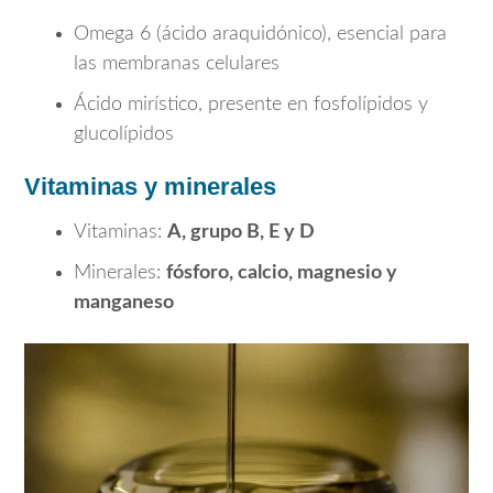
Omega 6 (ácido araquidónico), esencial para
las membranas celulares
Ácido mirístico, presente en fosfolípidos y
glucolípidos
Vitaminas y minerales
Vitaminas:
A, grupo B, E y D
Minerales:
fósforo, calcio, magnesio y
manganeso