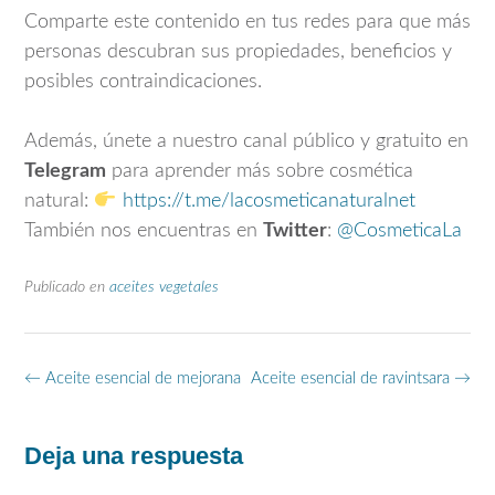
Comparte este contenido en tus redes para que más
personas descubran sus propiedades, beneficios y
posibles contraindicaciones.
Además, únete a nuestro canal público y gratuito en
Telegram
para aprender más sobre cosmética
natural:
https://t.me/lacosmeticanaturalnet
También nos encuentras en
Twitter
:
@CosmeticaLa
Publicado en
aceites vegetales
Navegación
←
Aceite esencial de mejorana
Aceite esencial de ravintsara
→
de
entradas
Deja una respuesta