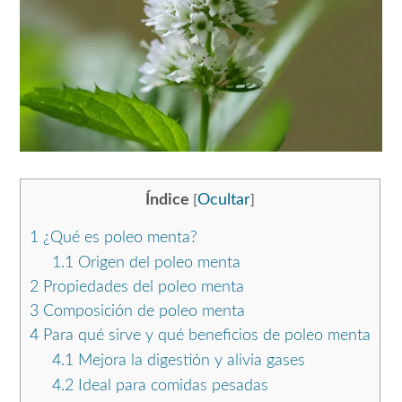
Índice
Ocultar
[
]
1
¿Qué es poleo menta?
1.1
Origen del poleo menta
2
Propiedades del poleo menta
3
Composición de poleo menta
4
Para qué sirve y qué beneficios de poleo menta
4.1
Mejora la digestión y alivia gases
4.2
Ideal para comidas pesadas