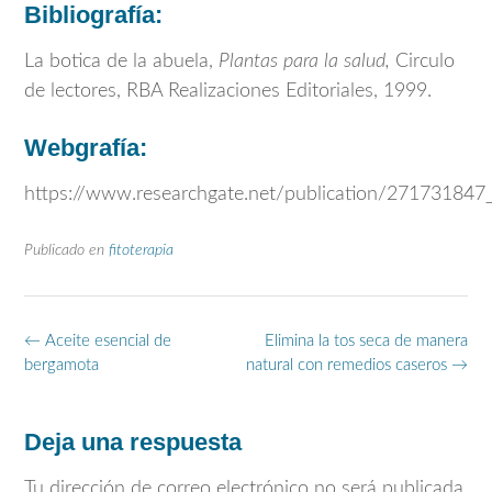
Bibliografía:
La botica de la abuela,
Plantas para la salud,
Circulo
de lectores, RBA Realizaciones Editoriales, 1999.
Webgrafía:
https://www.researchgate.net/publication/27173184
Publicado en
fitoterapia
Navegación
←
Aceite esencial de
Elimina la tos seca de manera
de
bergamota
natural con remedios caseros
→
entradas
Deja una respuesta
Tu dirección de correo electrónico no será publicada.