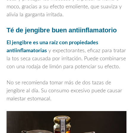
moco, gracias a su efecto emoliente, que suaviza y
alivia la garganta irritada.
Té de jengibre buen antiinflamatorio
El jengibre es una raíz con propiedades
antiinflamatorias
y expectorantes, eficaz para tratar
la tos seca causada por irritación. Puede combinarse
con una rodaja de limón para potenciar su efecto.
No se recomienda tomar más de dos tazas de
jengibre al día. Su consumo excesivo puede causar
malestar estomacal.