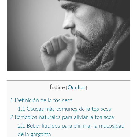
Índice
Ocultar
[
]
1
Definición de la tos seca
1.1
Causas más comunes de la tos seca
2
Remedios naturales para aliviar la tos seca
2.1
Beber líquidos para eliminar la mucosidad
de la garganta