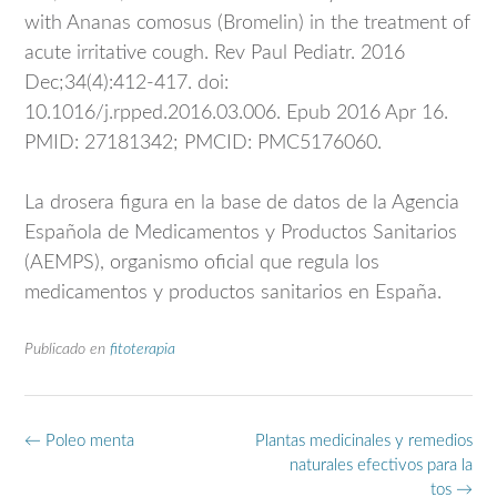
with Ananas comosus (Bromelin) in the treatment of
acute irritative cough. Rev Paul Pediatr. 2016
Dec;34(4):412-417. doi:
10.1016/j.rpped.2016.03.006. Epub 2016 Apr 16.
PMID: 27181342; PMCID: PMC5176060.
La drosera figura en la base de datos de la Agencia
Española de Medicamentos y Productos Sanitarios
(AEMPS), organismo oficial que regula los
medicamentos y productos sanitarios en España.
Publicado en
fitoterapia
Navegación
←
Poleo menta
Plantas medicinales y remedios
de
naturales efectivos para la
entradas
tos
→