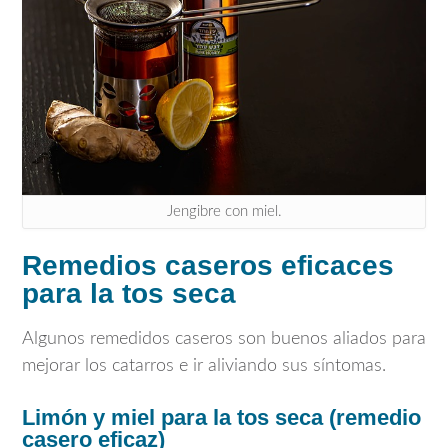
Jengibre con miel.
Remedios caseros eficaces
para la tos seca
Algunos remedidos caseros son buenos aliados para
mejorar los catarros e ir aliviando sus síntomas.
Limón y miel para la tos seca (remedio
casero eficaz)