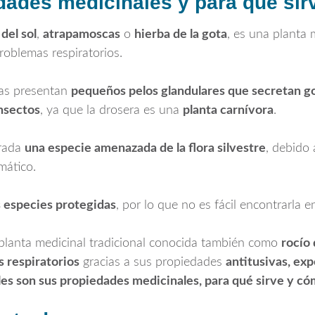
dades medicinales y para qué sirve
 del sol
,
atrapamoscas
o
hierba de la gota
, es una planta m
problemas respiratorios.
jas presentan
pequeños pelos glandulares que secretan go
insectos
, ya que la drosera es una
planta carnívora
.
erada
una especie amenazada de la flora silvestre
, debido 
mático.
s especies protegidas
, por lo que no es fácil encontrarla e
planta medicinal tradicional conocida también como
rocío 
s respiratorios
gracias a sus propiedades
antitusivas, ex
áles son sus propiedades medicinales, para qué sirve y c