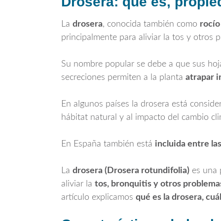
Drosera: qué es, propie
La
drosera
, conocida también como
rocío
principalmente para aliviar la tos y otros 
Su nombre popular se debe a que sus ho
secreciones permiten a la planta
atrapar 
En algunos países la drosera está consid
hábitat natural y al impacto del cambio cli
En España también está
incluida entre la
La
drosera (Drosera rotundifolia)
es una 
aliviar la
tos, bronquitis y otros problema
artículo explicamos
qué es la drosera, cu