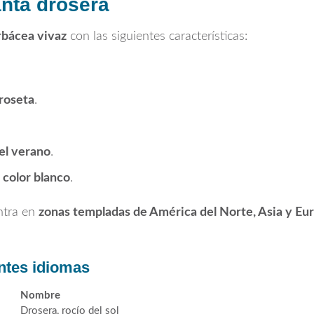
anta drosera
rbácea vivaz
con las siguientes características:
roseta
.
el verano
.
 color blanco
.
entra en
zonas templadas de América del Norte, Asia y Eu
ntes idiomas
Nombre
Drosera, rocío del sol