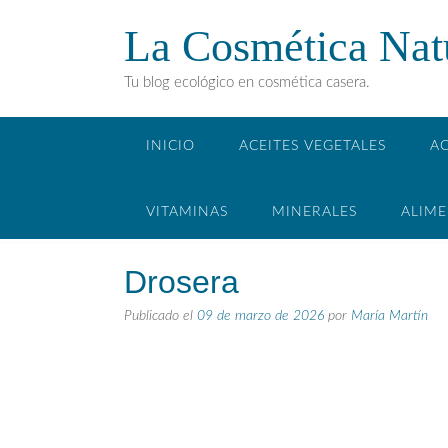
La Cosmética Nat
Tu blog ecológico en cosmética casera.
INICIO
ACEITES VEGETALES
AC
VITAMINAS
MINERALES
ALIM
Drosera
Publicado el
09 de marzo de 2026
por
María Martín