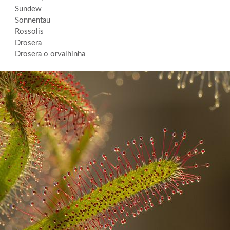
Sundew
Sonnentau
Rossolis
Drosera
Drosera o orvalhinha