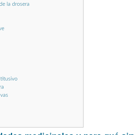
de la drosera
ve
titusivo
ra
ivas