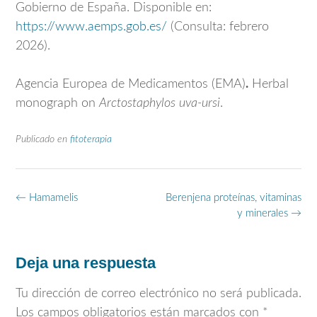
Gobierno de España. Disponible en:
https://www.aemps.gob.es/
(Consulta: febrero
2026).
Agencia Europea de Medicamentos
(EMA)
.
Herbal
monograph on
Arctostaphylos uva-ursi
.
Publicado en
fitoterapia
Navegación
←
Hamamelis
Berenjena proteínas, vitaminas
de
y minerales
→
entradas
Deja una respuesta
Tu dirección de correo electrónico no será publicada.
Los campos obligatorios están marcados con
*