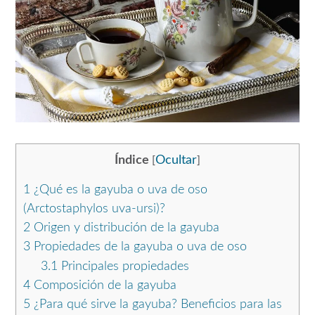
Índice
Ocultar
[
]
1
¿Qué es la gayuba o uva de oso
(Arctostaphylos uva-ursi)?
2
Origen y distribución de la gayuba
3
Propiedades de la gayuba o uva de oso
3.1
Principales propiedades
4
Composición de la gayuba
5
¿Para qué sirve la gayuba? Beneficios para las