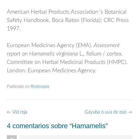
American Herbal Products Association´s Botanical
Safety Handbook. Boca Raton (Florida); CRC Press
1997.
European Medicines Agency (EMA).
Assessment
report on
Hamamelis virginiana
L., folium / cortex.
Committee on Herbal Medicinal Products (HMPC).
London: European Medicines Agency.
Publicado en
fitoterapia
Navegación
←
Vid roja
Gayuba o uva de oso
→
de
4 comentarios sobre “
Hamamelis
”
entradas