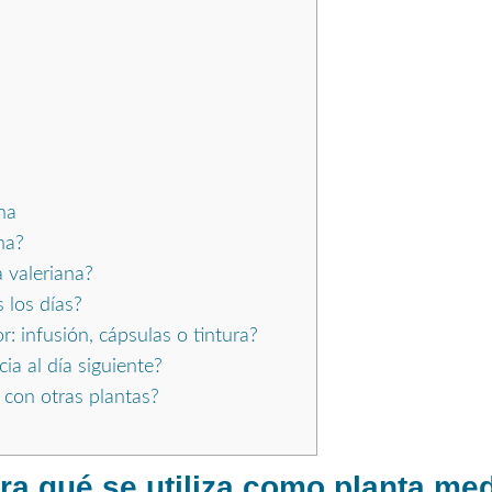
na
na?
 valeriana?
 los días?
: infusión, cápsulas o tintura?
a al día siguiente?
 con otras plantas?
ra qué se utiliza como planta med