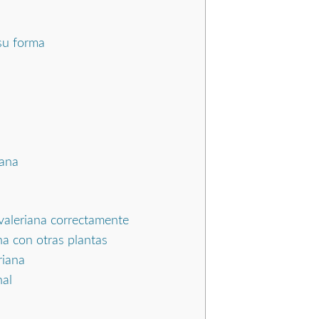
su forma
iana
valeriana correctamente
na con otras plantas
riana
nal