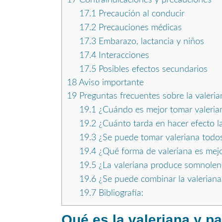
17.1
Precaución al conducir
17.2
Precauciones médicas
17.3
Embarazo, lactancia y niños
17.4
Interacciones
17.5
Posibles efectos secundarios
18
Aviso importante
19
Preguntas frecuentes sobre la valeria
19.1
¿Cuándo es mejor tomar valeria
19.2
¿Cuánto tarda en hacer efecto la
19.3
¿Se puede tomar valeriana todos
19.4
¿Qué forma de valeriana es mejor
19.5
¿La valeriana produce somnolenci
19.6
¿Se puede combinar la valeriana
19.7
Bibliografía:
Qué es la valeriana y pa