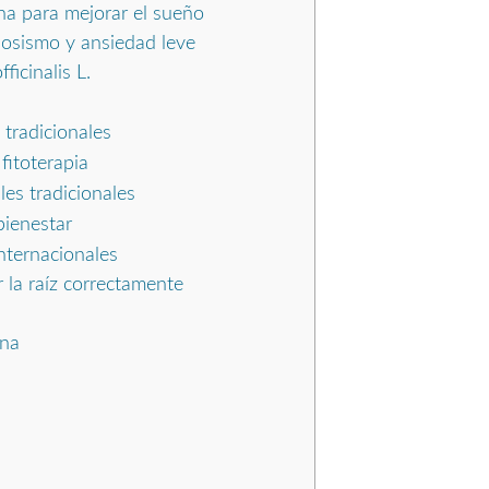
ana para mejorar el sueño
viosismo y ansiedad leve
ficinalis L.
 tradicionales
fitoterapia
es tradicionales
bienestar
nternacionales
la raíz correctamente
ana