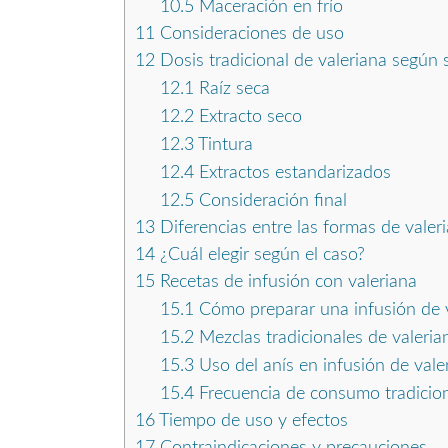
10.5
Maceración en frío
11
Consideraciones de uso
12
Dosis tradicional de valeriana según 
12.1
Raíz seca
12.2
Extracto seco
12.3
Tintura
12.4
Extractos estandarizados
12.5
Consideración final
13
Diferencias entre las formas de valer
14
¿Cuál elegir según el caso?
15
Recetas de infusión con valeriana
15.1
Cómo preparar una infusión de 
15.2
Mezclas tradicionales de valeria
15.3
Uso del anís en infusión de vale
15.4
Frecuencia de consumo tradicio
16
Tiempo de uso y efectos
17
Contraindicaciones y precauciones