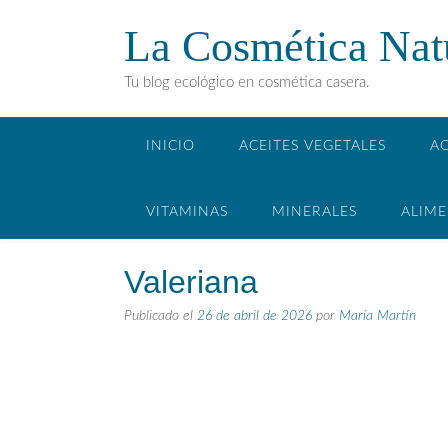
La Cosmética Nat
Tu blog ecológico en cosmética casera.
INICIO
ACEITES VEGETALES
AC
VITAMINAS
MINERALES
ALIM
Valeriana
Publicado el
26 de abril de 2026
por
María Martín