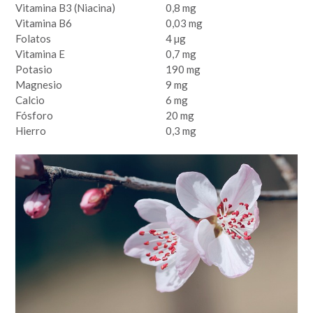
Vitamina B3 (Niacina)
0,8 mg
Vitamina B6
0,03 mg
Folatos
4 µg
Vitamina E
0,7 mg
Potasio
190 mg
Magnesio
9 mg
Calcio
6 mg
Fósforo
20 mg
Hierro
0,3 mg