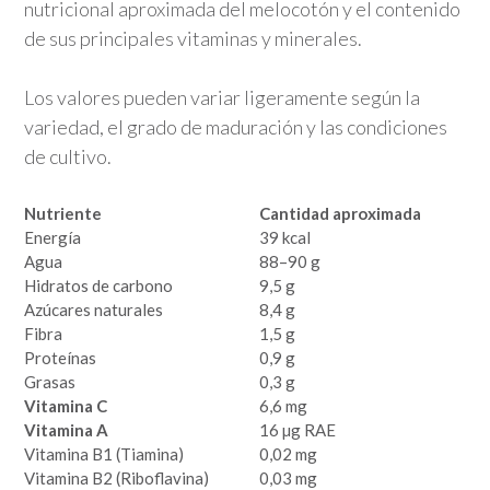
nutricional aproximada del melocotón y el contenido
de sus principales vitaminas y minerales.
Los valores pueden variar ligeramente según la
variedad, el grado de maduración y las condiciones
de cultivo.
Nutriente
Cantidad aproximada
Energía
39 kcal
Agua
88–90 g
Hidratos de carbono
9,5 g
Azúcares naturales
8,4 g
Fibra
1,5 g
Proteínas
0,9 g
Grasas
0,3 g
Vitamina C
6,6 mg
Vitamina A
16 µg RAE
Vitamina B1 (Tiamina)
0,02 mg
Vitamina B2 (Riboflavina)
0,03 mg