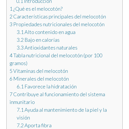
0.1
Introducción
1
¿Qué es el melocotón?
2
Características principales del melocotón
3
Propiedades nutricionales del melocotón
3.1
Alto contenido en agua
3.2
Bajo en calorías
3.3
Antioxidantes naturales
4
Tabla nutricional del melocotón (por 100
gramos)
5
Vitaminas del melocotón
6
Minerales del melocotón
6.1
Favorece la hidratación
7
Contribuye al funcionamiento del sistema
inmunitario
7.1
Ayuda al mantenimiento de la piel y la
visión
7.2
Aporta fibra