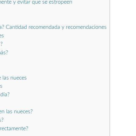
ente y evitar que se estropeen
ía? Cantidad recomendada y recomendaciones
es
?
más?
 las nueces
s
día?
en las nueces?
s?
rectamente?