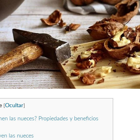
e
Ocultar
[
]
nen las nueces? Propiedades y beneficios
ven las nueces