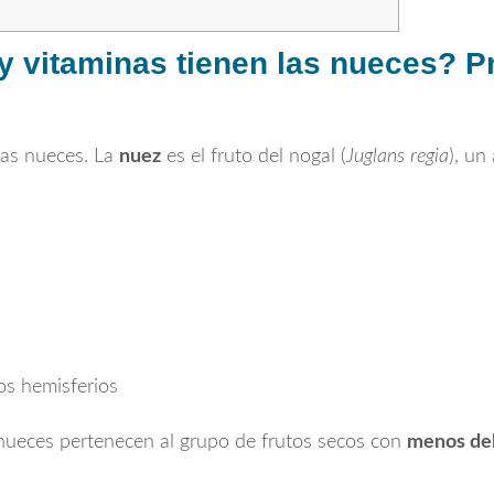
y vitaminas tienen las nueces? P
las nueces. La
nuez
es el fruto del nogal (
Juglans regia
), un
os hemisferios
 nueces pertenecen al grupo de frutos secos con
menos de