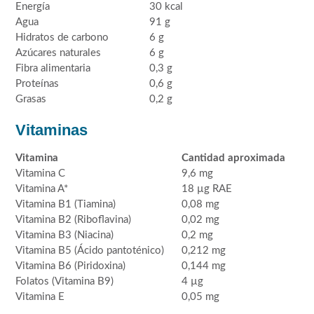
Energía
30 kcal
Agua
91 g
Hidratos de carbono
6 g
Azúcares naturales
6 g
Fibra alimentaria
0,3 g
Proteínas
0,6 g
Grasas
0,2 g
Vitaminas
Vitamina
Cantidad aproximada
Vitamina C
9,6 mg
Vitamina A*
18 µg RAE
Vitamina B1 (Tiamina)
0,08 mg
Vitamina B2 (Riboflavina)
0,02 mg
Vitamina B3 (Niacina)
0,2 mg
Vitamina B5 (Ácido pantoténico)
0,212 mg
Vitamina B6 (Piridoxina)
0,144 mg
Folatos (Vitamina B9)
4 µg
Vitamina E
0,05 mg