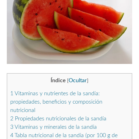
Índice
Ocultar
[
]
1
Vitaminas y nutrientes de la sandía:
propiedades, beneficios y composición
nutricional
2
Propiedades nutricionales de la sandía
3
Vitaminas y minerales de la sandía
4
Tabla nutricional de la sandía (por 100 g de