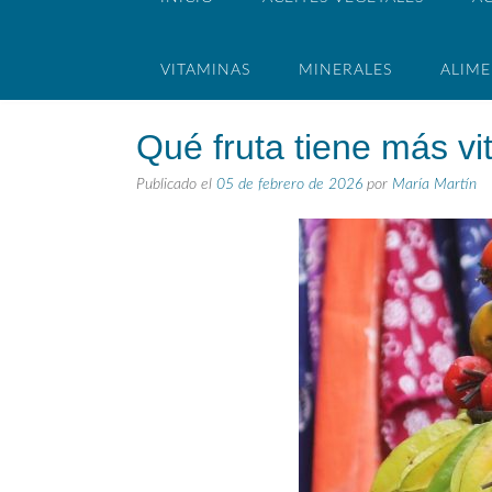
VITAMINAS
MINERALES
ALIM
Qué fruta tiene más v
Publicado el
05 de febrero de 2026
por
María Martín