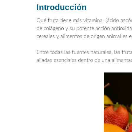
Introducción
Qué fruta tiene más vitamina (ácido ascór
de colágeno y su potente acción antioxida
cereales y alimentos de origen animal es e
Entre todas las fuentes naturales, las fru
aliadas esenciales dentro de una alimenta