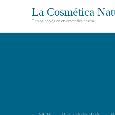
La Cosmética Nat
Tu blog ecológico en cosmética casera.
INICIO
ACEITES VEGETALES
AC