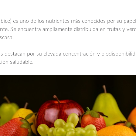
bico) es uno de los nutrientes más conocidos por su papel 
nte. Se encuentra ampliamente distribuida en frutas y ver
scasa.
tas destacan por su elevada concentración y biodisponibilid
ción saludable.