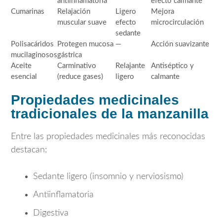
antiinflamatoria
efecto calmante
Cumarinas
Relajación
Ligero
Mejora
muscular suave
efecto
microcirculación
sedante
Polisacáridos
Protegen mucosa
—
Acción suavizante
mucilaginosos
gástrica
Aceite
Carminativo
Relajante
Antiséptico y
esencial
(reduce gases)
ligero
calmante
Propiedades medicinales
tradicionales de la manzanilla
Entre las propiedades medicinales más reconocidas
destacan:
Sedante ligero (insomnio y nerviosismo)
Antiinflamatoria
Digestiva