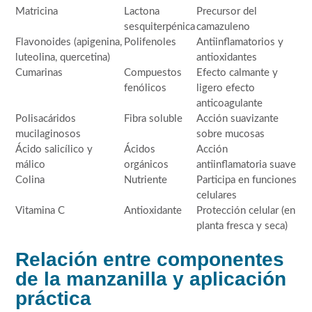
Matricina
Lactona
Precursor del
sesquiterpénica
camazuleno
Flavonoides (apigenina,
Polifenoles
Antiinflamatorios y
luteolina, quercetina)
antioxidantes
Cumarinas
Compuestos
Efecto calmante y
fenólicos
ligero efecto
anticoagulante
Polisacáridos
Fibra soluble
Acción suavizante
mucilaginosos
sobre mucosas
Ácido salicílico y
Ácidos
Acción
málico
orgánicos
antiinflamatoria suave
Colina
Nutriente
Participa en funciones
celulares
Vitamina C
Antioxidante
Protección celular (en
planta fresca y seca)
Relación entre componentes
de la manzanilla y aplicación
práctica