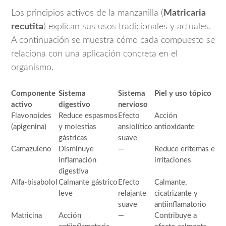
Los principios activos de la manzanilla (
Matricaria
recutita
) explican sus usos tradicionales y actuales.
A continuación se muestra cómo cada compuesto se
relaciona con una aplicación concreta en el
organismo.
Componente
Sistema
Sistema
Piel y uso tópico
activo
digestivo
nervioso
Flavonoides
Reduce espasmos
Efecto
Acción
(apigenina)
y molestias
ansiolítico
antioxidante
gástricas
suave
Camazuleno
Disminuye
—
Reduce eritemas e
inflamación
irritaciones
digestiva
Alfa-bisabolol
Calmante gástrico
Efecto
Calmante,
leve
relajante
cicatrizante y
suave
antiinflamatorio
Matricina
Acción
—
Contribuye a