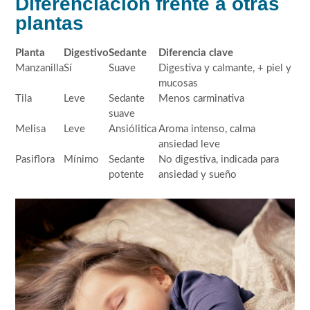
Diferenciación frente a otras
plantas
Planta
Digestivo
Sedante
Diferencia clave
Manzanilla
Sí
Suave
Digestiva y calmante, + piel y
mucosas
Tila
Leve
Sedante
Menos carminativa
suave
Melisa
Leve
Ansiólitica
Aroma intenso, calma
ansiedad leve
Pasiflora
Mínimo
Sedante
No digestiva, indicada para
potente
ansiedad y sueño