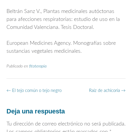
Beltrán Sanz V., Plantas medicinales autóctonas
para afecciones respiratorias: estudio de uso en la
Comunidad Valenciana. Tesis Doctoral.
European Medicines Agency
. Monografías sobre
sustancias vegetales medicinales.
Publicado en
fitoterapia
Navegación
←
El tejo común o tejo negro
Raíz de achicoria
→
de
entradas
Deja una respuesta
Tu dirección de correo electrónico no será publicada.
Los campos obligatorios están marcados con
*