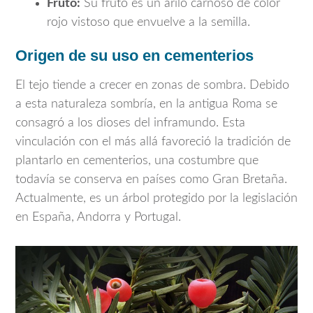
Fruto:
Su fruto es un arilo carnoso de color
rojo vistoso que envuelve a la semilla.
Origen de su uso en cementerios
El tejo tiende a crecer en zonas de sombra. Debido
a esta naturaleza sombría, en la antigua Roma se
consagró a los dioses del inframundo. Esta
vinculación con el más allá favoreció la tradición de
plantarlo en cementerios, una costumbre que
todavía se conserva en países como Gran Bretaña.
Actualmente, es un árbol protegido por la legislación
en España, Andorra y Portugal.