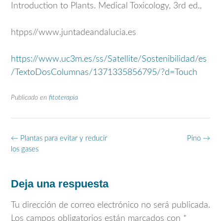
Introduction to Plants. Medical Toxicology, 3rd ed.,
htpps//www.juntadeandalucia.es
https://www.uc3m.es/ss/Satellite/Sostenibilidad/es
/TextoDosColumnas/1371335856795/?d=Touch
Publicado en
fitoterapia
Navegación
←
Plantas para evitar y reducir
Pino
→
de
los gases
entradas
Deja una respuesta
Tu dirección de correo electrónico no será publicada.
Los campos obligatorios están marcados con
*