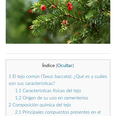
Índice
Ocultar
[
]
1
El tejo común (Taxus baccata): ¿Qué es y cuáles
son sus características?
1.1
Características físicas del tejo
1.2
Origen de su uso en cementerios
2
Composición química del tejo
2.1
Principales compuestos presentes en el