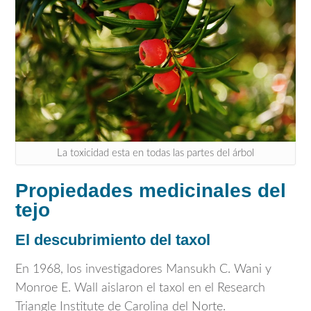
La toxicidad esta en todas las partes del árbol
Propiedades medicinales del
tejo
El descubrimiento del taxol
En 1968, los investigadores
Mansukh C. Wani
y
Monroe E. Wall
aislaron el taxol en el Research
Triangle Institute de Carolina del Norte.