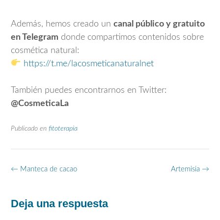
Además, hemos creado un
canal público y gratuito
en Telegram
donde compartimos contenidos sobre
cosmética natural:
https://t.me/lacosmeticanaturalnet
También puedes encontrarnos en Twitter:
@CosmeticaLa
Publicado en
fitoterapia
Navegación
←
Manteca de cacao
Artemisia
→
de
entradas
Deja una respuesta