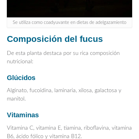
Se utiliza como coadyuvante en dietas de adelgazamiento
Composición del fucus
De esta planta destaca por su rica composición
nutricional:
Glúcidos
Alginato, fucoidina, laminaria, xilosa, galactosa y
manitol.
Vitaminas
Vitamina C, vitamina E, tiamina, riboflavina, vitamina
B6, ácido fólico y vitamina B12.