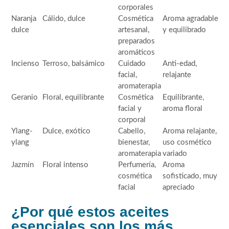
corporales
Naranja
Cálido, dulce
Cosmética
Aroma agradable
dulce
artesanal,
y equilibrado
preparados
aromáticos
Incienso
Terroso, balsámico
Cuidado
Anti-edad,
facial,
relajante
aromaterapia
Geranio
Floral, equilibrante
Cosmética
Equilibrante,
facial y
aroma floral
corporal
Ylang-
Dulce, exótico
Cabello,
Aroma relajante,
ylang
bienestar,
uso cosmético
aromaterapia
variado
Jazmín
Floral intenso
Perfumería,
Aroma
cosmética
sofisticado, muy
facial
apreciado
¿Por qué estos aceites
esenciales son los más