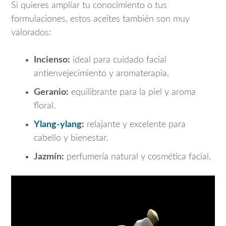
Si quieres ampliar tu conocimiento o tus
formulaciones, estos aceites también son muy
valorados:
Incienso:
ideal para cuidado facial
antienvejecimiento y aromaterapia.
Geranio:
equilibrante para la piel y aroma
floral.
Ylang-ylang
:
relajante y excelente para
cabello y bienestar.
Jazmín:
perfumería natural y cosmética facial.