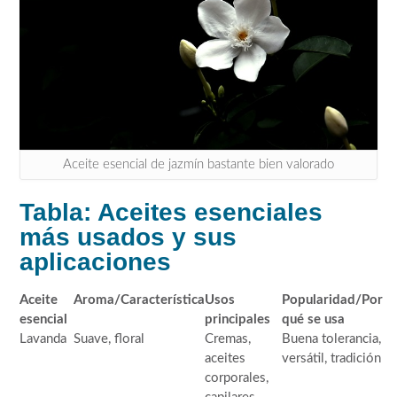
Aceite esencial de jazmín bastante bien valorado
Tabla: Aceites esenciales
más usados y sus
aplicaciones
Aceite
Aroma/Característica
Usos
Popularidad/Por
esencial
principales
qué se usa
Lavanda
Suave, floral
Cremas,
Buena tolerancia,
aceites
versátil, tradición
corporales,