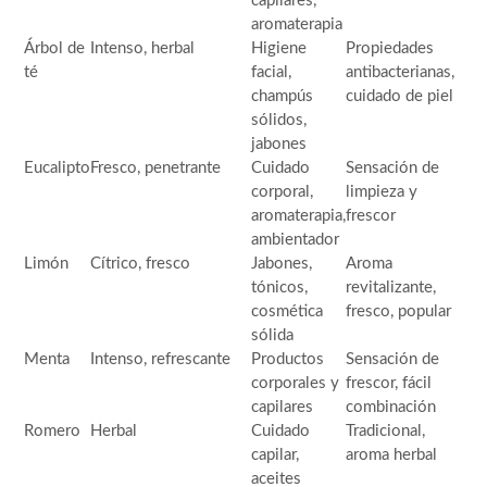
capilares,
aromaterapia
Árbol de
Intenso, herbal
Higiene
Propiedades
té
facial,
antibacterianas,
champús
cuidado de piel
sólidos,
jabones
Eucalipto
Fresco, penetrante
Cuidado
Sensación de
corporal,
limpieza y
aromaterapia,
frescor
ambientador
Limón
Cítrico, fresco
Jabones,
Aroma
tónicos,
revitalizante,
cosmética
fresco, popular
sólida
Menta
Intenso, refrescante
Productos
Sensación de
corporales y
frescor, fácil
capilares
combinación
Romero
Herbal
Cuidado
Tradicional,
capilar,
aroma herbal
aceites