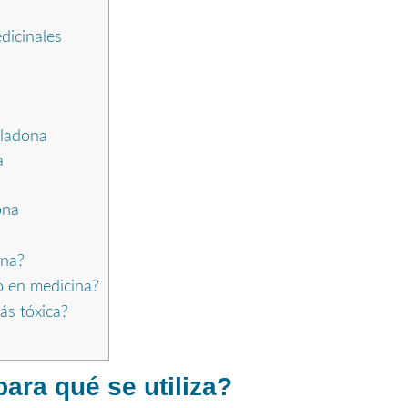
dicinales
lladona
a
ona
ona?
o en medicina?
ás tóxica?
ara qué se utiliza?