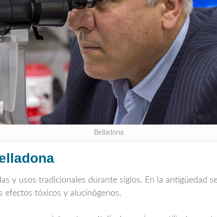
Belladona
belladona
 y usos tradicionales durante siglos. En la antigüedad se 
 efectos tóxicos y alucinógenos.