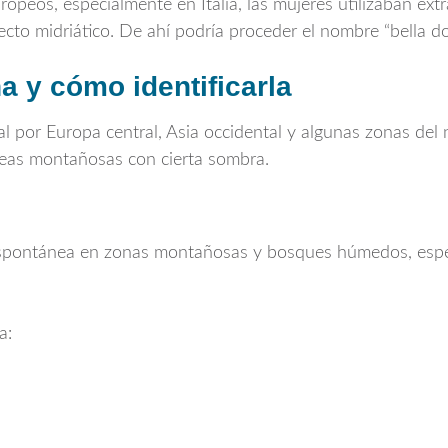
opeos, especialmente en Italia, las mujeres utilizaban ext
fecto midriático. De ahí podría proceder el nombre “bella don
a y cómo identificarla
al por Europa central, Asia occidental y algunas zonas del 
reas montañosas con cierta sombra.
pontánea en zonas montañosas y bosques húmedos, especi
a: