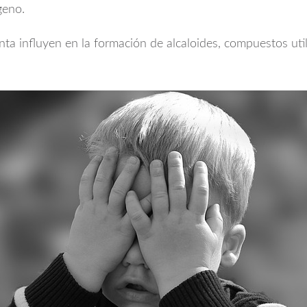
geno.
anta influyen en la formación de alcaloides, compuestos uti