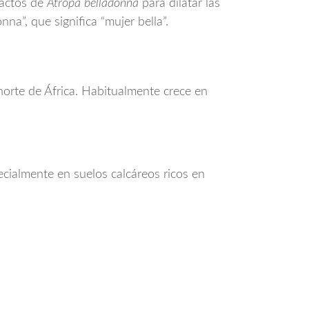
ractos de
Atropa belladonna
para dilatar las
na”, que significa “mujer bella”.
norte de África. Habitualmente crece en
almente en suelos calcáreos ricos en