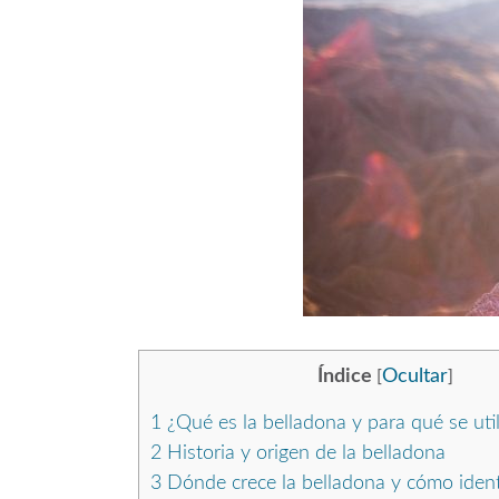
Índice
Ocultar
[
]
1
¿Qué es la belladona y para qué se util
2
Historia y origen de la belladona
3
Dónde crece la belladona y cómo identi