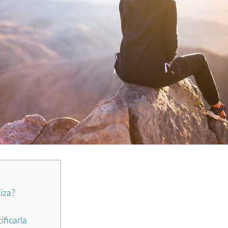
iza?
ficarla