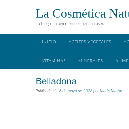
La Cosmética Nat
Tu blog ecológico en cosmética casera.
INICIO
ACEITES VEGETALES
AC
VITAMINAS
MINERALES
ALIM
Belladona
Publicado el
18 de mayo de 2026
por
María Martín