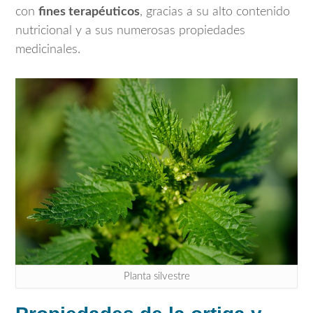
con
fines terapéuticos
, gracias a su alto contenido
nutricional y a sus numerosas propiedades
medicinales.
Planta silvestre