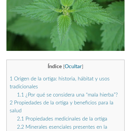
Índice
Ocultar
[
]
1
Origen de la ortiga: historia, hábitat y usos
tradicionales
1.1
¿Por qué se considera una “mala hierba”?
2
Propiedades de la ortiga y beneficios para la
salud
2.1
Propiedades medicinales de la ortiga
2.2
Minerales esenciales presentes en la