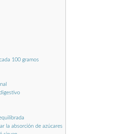
 cada 100 gramos
inal
digestivo
equilibrada
zar la absorción de azúcares