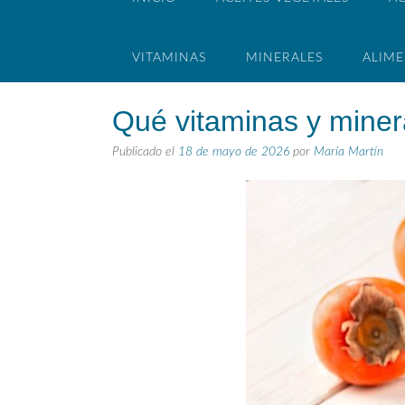
VITAMINAS
MINERALES
ALIM
Qué vitaminas y minera
Publicado el
18 de mayo de 2026
por
María Martín