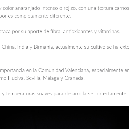
y color anaranjado intenso o rojizo, con una textura carno
bor es completamente diferente.
staca por su aporte de fibra, antioxidantes y vitaminas.
, China, India y Birmania, actualmente su cultivo se ha ex
n importancia en la Comunidad Valenciana, especialmente e
omo Huelva, Sevilla, Málaga y Granada.
 y temperaturas suaves para desarrollarse correctamente.