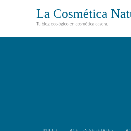
La Cosmética Nat
Tu blog ecológico en cosmética casera.
INICIO
ACEITES VEGETALES
AC