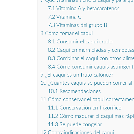
7
Qué vitaminas tiene el caqui y para qu
7.1
Vitamina A y betacarotenos
7.2
Vitamina C
7.3
Vitaminas del grupo B
8
Cómo tomar el caqui
8.1
Consumir el caqui crudo
8.2
Caqui en mermeladas y compota
8.3
Combinar el caqui con otros alim
8.4
Cómo consumir caquis astringent
9
¿El caqui es un fruto calórico?
10
¿Cuántos caquis se pueden comer al 
10.1
Recomendaciones
11
Cómo conservar el caqui correctame
11.1
Conservación en frigorífico
11.2
Cómo madurar el caqui más ráp
11.3
Se puede congelar
12
Contraindicaciones del caqui