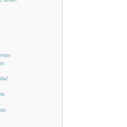
é sirven
s
entos
es
día?
nte
ido