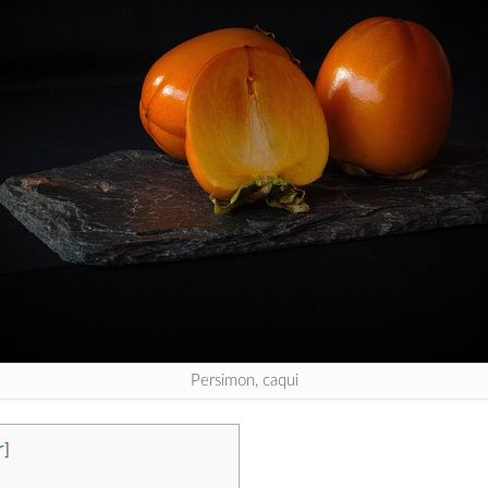
Persimon, caqui
r
]