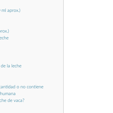
 ml aprox.)
rox.)
leche
de la leche
antidad o no contiene
n humana
che de vaca?