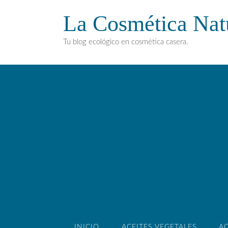
La Cosmética Nat
Tu blog ecológico en cosmética casera.
INICIO
ACEITES VEGETALES
AC