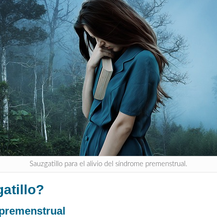
Sauzgatillo para el alivio del síndrome premenstrual.
atillo?
 premenstrual