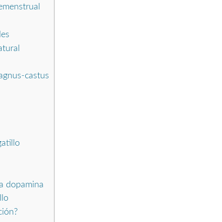
remenstrual
les
tural
 agnus-castus
tillo
la dopamina
llo
ción?