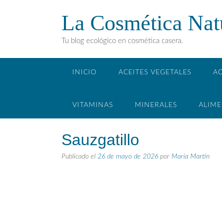
La Cosmética Nat
Tu blog ecológico en cosmética casera.
INICIO
ACEITES VEGETALES
AC
VITAMINAS
MINERALES
ALIM
Sauzgatillo
Publicado el
26 de mayo de 2026
por
María Martín