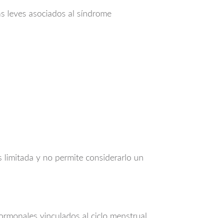
as leves asociados al síndrome
 limitada y no permite considerarlo un
ormonales vinculados al ciclo menstrual.