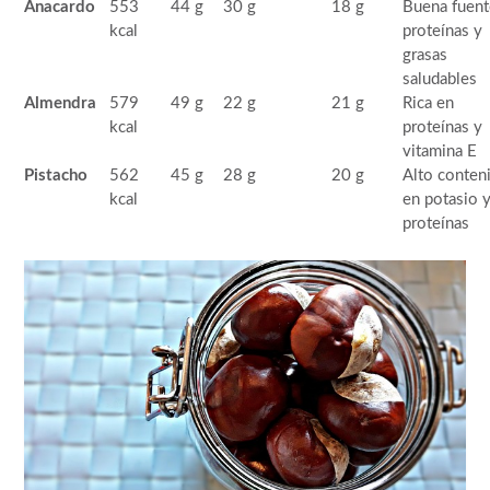
Anacardo
553
44 g
30 g
18 g
Buena fuent
kcal
proteínas y
grasas
saludables
Almendra
579
49 g
22 g
21 g
Rica en
kcal
proteínas y
vitamina E
Pistacho
562
45 g
28 g
20 g
Alto conten
kcal
en potasio 
proteínas