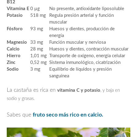
B12
Vitamina E
0 µg
No presente, antioxidante liposoluble
Potasio
518 mg
Regula presión arterial y función
muscular
Fósforo
93 mg
Huesos y dientes, producción de
energía
Magnesio
33 mg
Función muscular y nerviosa
Calcio
28 mg
Huesos y dientes, contracción muscular
Hierro
1,01 mg
Transporte de oxígeno, energía celular
Zinc
0,52 mg
Sistema inmunológico, cicatrización
Sodio
3 mg
Equilibrio de líquidos y presión
sanguínea
La castaña es rica en
vitamina C y potasio
, y baja en
sodio y grasas.
Sabes que
fruto seco más rico en calcio.