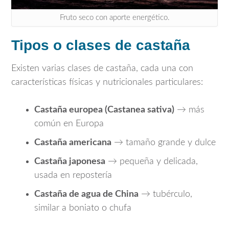
Fruto seco con aporte energético.
Tipos o clases de castaña
Existen varias clases de castaña, cada una con
características físicas y nutricionales particulares:
Castaña europea (Castanea sativa)
→ más
común en Europa
Castaña americana
→ tamaño grande y dulce
Castaña japonesa
→ pequeña y delicada,
usada en repostería
Castaña de agua de China
→ tubérculo,
similar a boniato o chufa