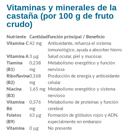
Vitaminas y minerales de la
castaña (por 100 g de fruto
crudo)
Nutriente
Cantidad
Función principal / Beneficio
Vitamina C
42 mg
Antioxidante, refuerza el sistema
inmunológico, ayuda a absorber hierro
Vitamina A
3 µg
Salud ocular, piel y mucosas
Tiamina
0,238
Metabolismo energético y función
(B1)
mg
nerviosa
Riboflavina
0,168
Producción de energía y antioxidante
(B2)
mg
celular
Niacina
1,65 mg
Metabolismo energético y sistema
(B3)
nervioso
Vitamina
0,376
Metabolismo de proteínas y función
B6
mg
cerebral
Folatos
63 µg
Formación de glóbulos rojos y ADN,
(B9)
especialmente en embarazo
Vitamina
0 µg
No presente