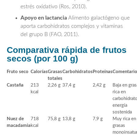
estrés oxidativo (Ros, 2010).
Apoyo en lactancia
Alimento galactógeno que
aporta carbohidratos complejos y vitaminas
del grupo B (FAO, 2011).
Comparativa rápida de frutos
secos (por 100 g)
Fruto seco
Calorías
Grasas
Carbohidratos
Proteínas
Comentari
totales
Castaña
213
2,26 g
37,4 g
2,42 g
Baja en gras
kcal
rica en
carbohidrat
energía
sostenida
Nuez de
718
75,8 g
13,8 g
7,9 g
Muy rica en
macadamia
kcal
grasas
monoinsatu