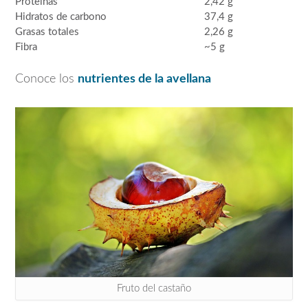
Proteínas
2,42 g
Hidratos de carbono
37,4 g
Grasas totales
2,26 g
Fibra
~5 g
Conoce los
nutrientes de la avellana
Fruto del castaño