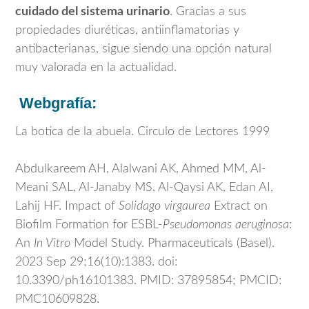
cuidado del sistema urinario
. Gracias a sus
propiedades diuréticas, antiinflamatorias y
antibacterianas, sigue siendo una opción natural
muy valorada en la actualidad.
Webgrafía:
La botica de la abuela. Circulo de Lectores 1999
Abdulkareem AH, Alalwani AK, Ahmed MM, Al-
Meani SAL, Al-Janaby MS, Al-Qaysi AK, Edan AI,
Lahij HF. Impact of
Solidago virgaurea
Extract on
Biofilm Formation for ESBL-
Pseudomonas aeruginosa
:
An
In Vitro
Model Study. Pharmaceuticals (Basel).
2023 Sep 29;16(10):1383. doi:
10.3390/ph16101383. PMID: 37895854; PMCID:
PMC10609828.