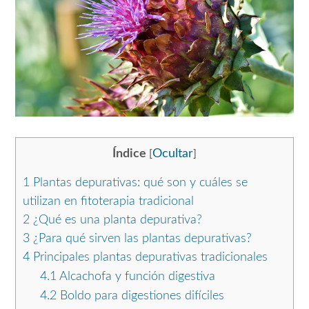
Índice
Ocultar
[
]
1
Plantas depurativas: qué son y cuáles se
utilizan en fitoterapia tradicional
2
¿Qué es una planta depurativa?
3
¿Para qué sirven las plantas depurativas?
4
Principales plantas depurativas tradicionales
4.1
Alcachofa y función digestiva
4.2
Boldo para digestiones difíciles