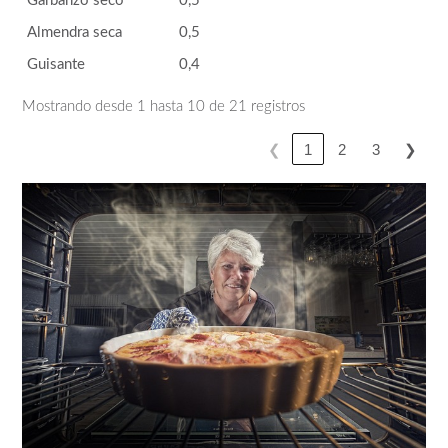
Garbanzo seco
0,5
Almendra seca
0,5
Guisante
0,4
Mostrando desde 1 hasta 10 de 21 registros
❮
1
2
3
❯