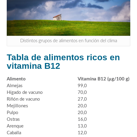
Distintos grupos de alimentos en función del clima
Tabla de alimentos ricos en
vitamina B12
Alimento
Vitamina B12 (µg/100 g)
Almejas
99,0
Hígado de vacuno
70,0
Riñón de vacuno
27,0
Mejillones
20,0
Pulpo
20,0
Ostras
16,0
Arenque
13,0
Caballa
12,0