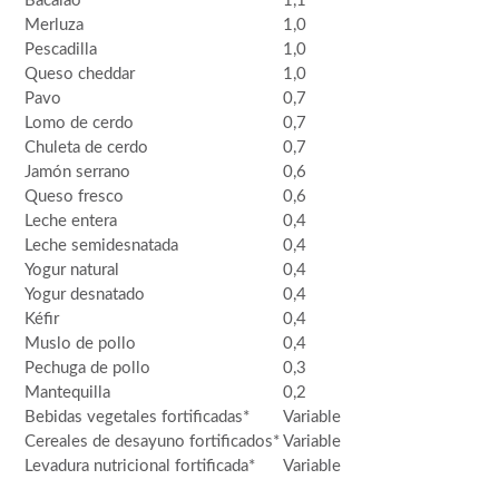
Bacalao
1,1
Merluza
1,0
Pescadilla
1,0
Queso cheddar
1,0
Pavo
0,7
Lomo de cerdo
0,7
Chuleta de cerdo
0,7
Jamón serrano
0,6
Queso fresco
0,6
Leche entera
0,4
Leche semidesnatada
0,4
Yogur natural
0,4
Yogur desnatado
0,4
Kéfir
0,4
Muslo de pollo
0,4
Pechuga de pollo
0,3
Mantequilla
0,2
Bebidas vegetales fortificadas*
Variable
Cereales de desayuno fortificados*
Variable
Levadura nutricional fortificada*
Variable