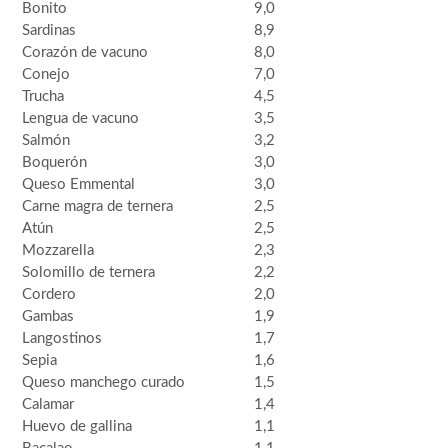
Bonito
9,0
Sardinas
8,9
Corazón de vacuno
8,0
Conejo
7,0
Trucha
4,5
Lengua de vacuno
3,5
Salmón
3,2
Boquerón
3,0
Queso Emmental
3,0
Carne magra de ternera
2,5
Atún
2,5
Mozzarella
2,3
Solomillo de ternera
2,2
Cordero
2,0
Gambas
1,9
Langostinos
1,7
Sepia
1,6
Queso manchego curado
1,5
Calamar
1,4
Huevo de gallina
1,1