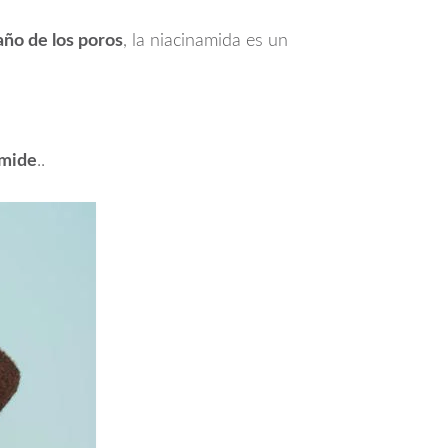
maño de los poros
, la niacinamida es un
amide
..