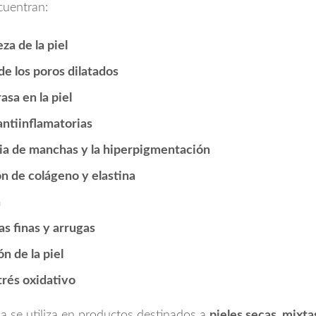
cuentran:
za de la piel
de los poros dilatados
asa en la piel
ntiinflamatorias
cia de manchas y la hiperpigmentación
ón de colágeno y elastina
a
as finas y arrugas
n de la piel
trés oxidativo
da se utiliza en productos destinados a
pieles secas, mixta