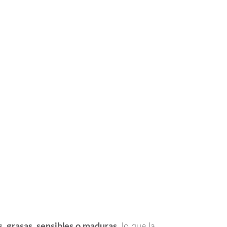
s, grasas, sensibles o maduras
, lo que la