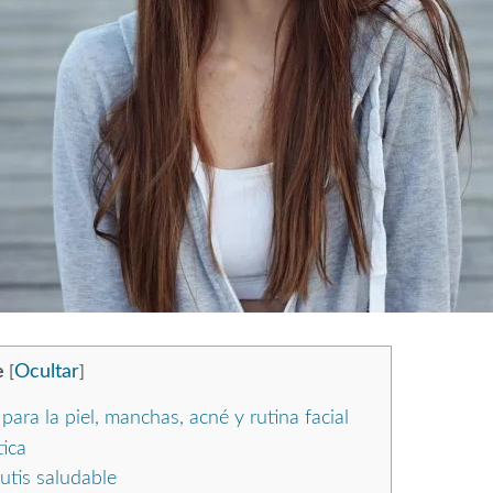
e
Ocultar
[
]
ara la piel, manchas, acné y rutina facial
ica
utis saludable