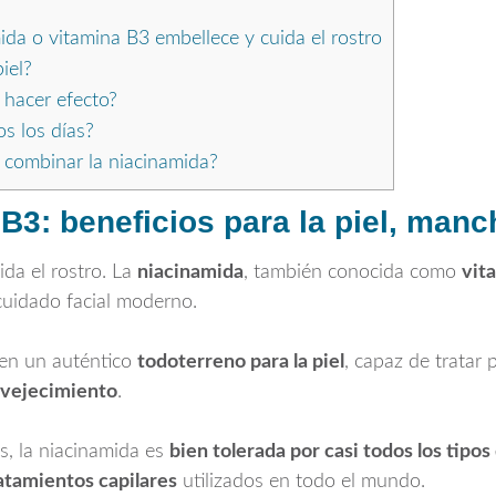
da o vitamina B3 embellece y cuida el rostro
iel?
 hacer efecto?
s los días?
combinar la niacinamida?
3: beneficios para la piel, manch
da el rostro. La
niacinamida
, también conocida como
vit
cuidado facial moderno.
 en un auténtico
todoterreno para la piel
, capaz de trata
envejecimiento
.
s, la niacinamida es
bien tolerada por casi todos los tipos 
atamientos capilares
utilizados en todo el mundo.