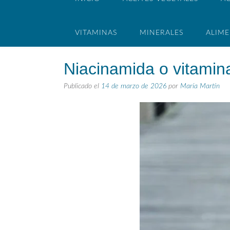
VITAMINAS
MINERALES
ALIM
Niacinamida o vitamina
Publicado el
14 de marzo de 2026
por
María Martín