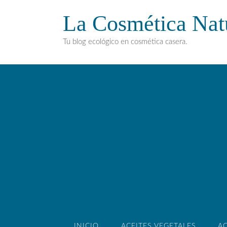
La Cosmética Nat
Tu blog ecológico en cosmética casera.
INICIO
ACEITES VEGETALES
AC