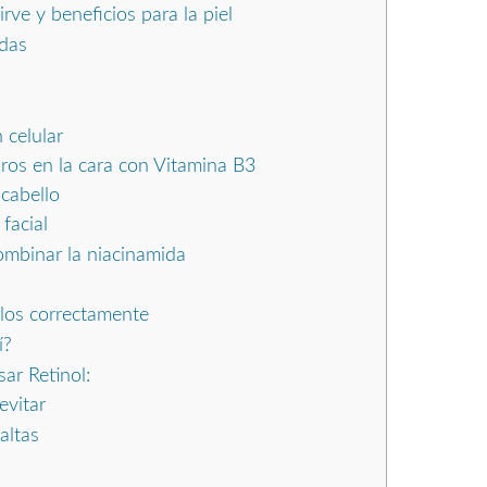
ve y beneficios para la piel
das
 celular
os en la cara con Vitamina B3
 cabello
facial
mbinar la niacinamida
los correctamente
í?
ar Retinol:
evitar
altas