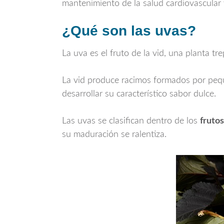
mantenimiento de la salud cardiovascular y
¿Qué son las uvas?
La uva es el fruto de la vid, una planta tr
La vid produce racimos formados por peq
desarrollar su característico sabor dulce.
Las uvas se clasifican dentro de los
frutos
su maduración se ralentiza.