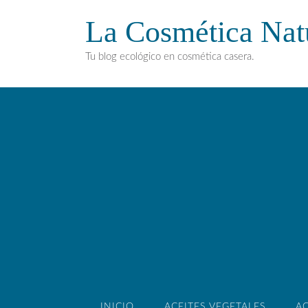
La Cosmética Nat
Tu blog ecológico en cosmética casera.
INICIO
ACEITES VEGETALES
AC