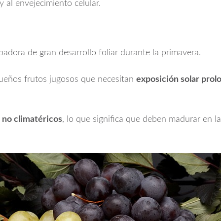
 al envejecimiento celular.
epadora de gran desarrollo foliar durante la primavera.
ueños frutos jugosos que necesitan
exposición solar prol
 no climatéricos
, lo que significa que deben madurar en l