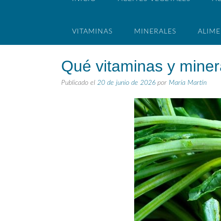
VITAMINAS
MINERALES
ALIM
Qué vitaminas y miner
Publicado el
20 de junio de 2026
por
María Martín