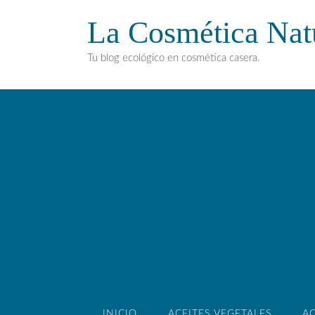
La Cosmética Nat
Tu blog ecológico en cosmética casera.
INICIO
ACEITES VEGETALES
AC