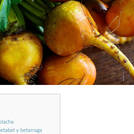
olacha
etabel y betarraga