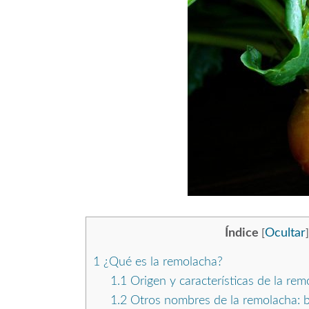
Índice
Ocultar
[
]
1
¿Qué es la remolacha?
1.1
Origen y características de la rem
1.2
Otros nombres de la remolacha: b