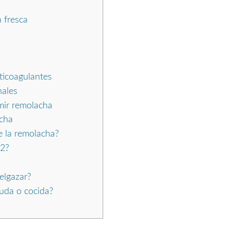
 fresca
ticoagulantes
nales
umir remolacha
acha
e la remolacha?
12?
elgazar?
uda o cocida?