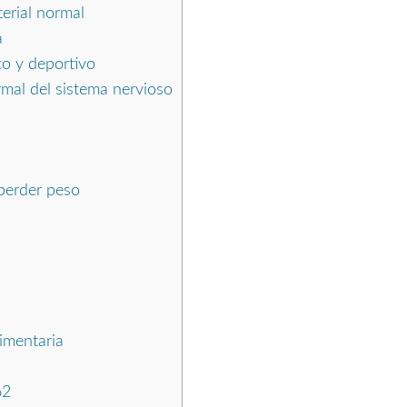
erial normal
a
co y deportivo
mal del sistema nervioso
perder peso
limentaria
62