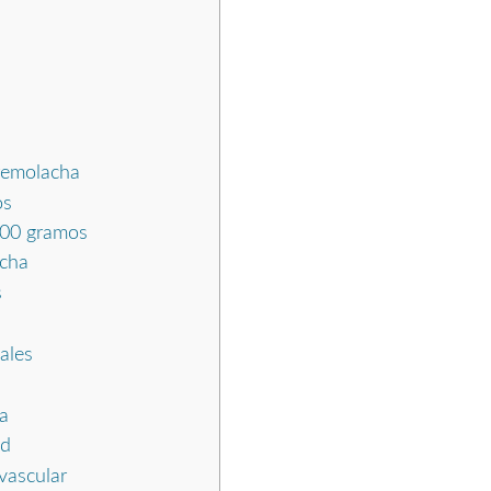
 remolacha
os
 100 gramos
acha
s
ales
a
ud
vascular