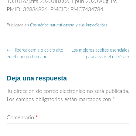
10.1016/j.tifs.2020.08.006. Epub 2020 Aug 19.
PMID: 32836826; PMCID: PMC7434784.
Publicado en
Cosmética natural casera y sus ingredientes
Navegación
←
Hipercalcemia o calcio alto
Los mejores aceites esenciales
de
en el cuerpo humano
para aliviar el estrés
→
entradas
Deja una respuesta
Tu dirección de correo electrónico no será publicada.
Los campos obligatorios están marcados con
*
Comentario
*