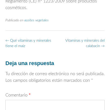
Reglamento (CE) nº 1223/2009 sobre productos
cosméticos.
Publicado en
aceites vegetales
Navegación
←
Qué vitaminas y minerales
Vitaminas y minerales del
de
tiene el maíz
calabacín
→
entradas
Deja una respuesta
Tu dirección de correo electrónico no será publicada.
Los campos obligatorios están marcados con
*
Comentario
*