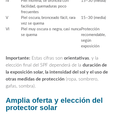
IV
Piel morena, se broncea con
15–30 (media)
facilidad, quemaduras poco
frecuentes
V
Piel oscura, bronceado fácil, rara
15–30 (media)
vez se quema
VI
Piel muy oscura o negra, casi nunca
Protección
se quema
recomendable,
según
exposición
Importante:
Estas cifras son
orientativas
, y la
elección final del SPF dependerá de la
duración de
la exposición solar, la intensidad del sol y el uso de
otras medidas de protección
(ropa, sombrero,
gafas, sombra).
Amplia oferta y elección del
protector solar