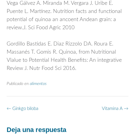
Vega Gálvez A. Miranda M. Vergara J. Uribe E.
Puente L. Martínez. Nutrition facts and functional
potential of quinoa an ancoent Andean grain: a
review.J. Sci Food Agric 2010
Gordillo Bastidas E. Diaz Rizzolo DA. Roura E.
Massanés T. Gomis R. Quinoa, from Nutritional
Vlalue to Potential Health Benefits: An integrative
Review J. Nutr Food Sci 2016.
Publicado en
alimentos
Navegación
←
Ginkgo biloba
Vitamina A
→
de
entradas
Deja una respuesta