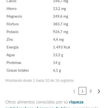
Calcio
148,7 mg
Hierro
13,2 mg
Magnesio
249,6 mg
Fósforo
383,7 mg
Potasio
926,7 mg
Zinc
4,4 mg
Energía
1.493 Kcal
Agua
13,3 g
Proteínas
14 g
Grasas totales
6,1 g
Mostrando desde 1 hasta 10 de 16 registros
❮
1
2
❯
Otros alimentos conocidos por su
riqueza