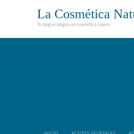
La Cosmética Nat
Tu blog ecológico en cosmética casera.
INICIO
ACEITES VEGETALES
AC