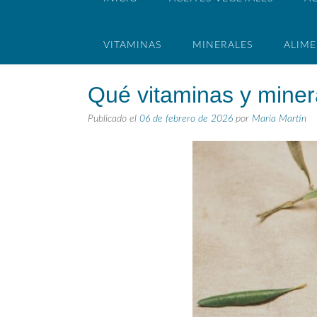
VITAMINAS
MINERALES
ALIM
Qué vitaminas y minera
Publicado el
06 de febrero de 2026
por
María Martín