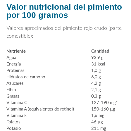
Valor nutricional del pimiento
por 100 gramos
Valores aproximados del pimiento rojo crudo (parte
comestible):
Nutriente
Cantidad
Agua
93,9 g
Energía
31 kcal
Proteínas
1,0 g
Hidratos de carbono
6,0 g
Azúcares
4,2 g
Fibra
2,1 g
Grasas
0,3 g
Vitamina C
127-190 mg*
Vitamina A (equivalentes de retinol)
150-160 µg
Vitamina E
1,6 mg
Folatos
46 µg
Potasio
211 mg