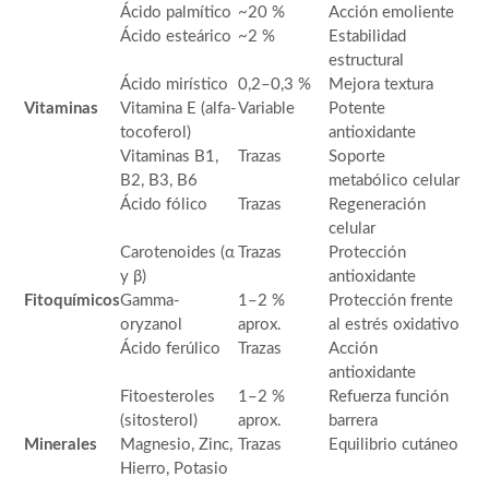
Ácido palmítico
~20 %
Acción emoliente
Ácido esteárico
~2 %
Estabilidad
estructural
Ácido mirístico
0,2–0,3 %
Mejora textura
Vitaminas
Vitamina E (alfa-
Variable
Potente
tocoferol)
antioxidante
Vitaminas B1,
Trazas
Soporte
B2, B3, B6
metabólico celular
Ácido fólico
Trazas
Regeneración
celular
Carotenoides (α
Trazas
Protección
y β)
antioxidante
Fitoquímicos
Gamma-
1–2 %
Protección frente
oryzanol
aprox.
al estrés oxidativo
Ácido ferúlico
Trazas
Acción
antioxidante
Fitoesteroles
1–2 %
Refuerza función
(sitosterol)
aprox.
barrera
Minerales
Magnesio, Zinc,
Trazas
Equilibrio cutáneo
Hierro, Potasio