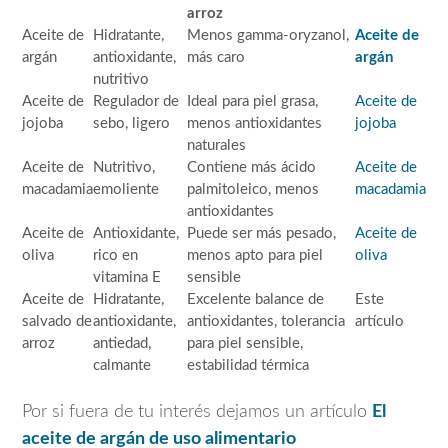
arroz
Aceite de
Hidratante,
Menos gamma-oryzanol,
Aceite de
argán
antioxidante,
más caro
argán
nutritivo
Aceite de
Regulador de
Ideal para piel grasa,
Aceite de
jojoba
sebo, ligero
menos antioxidantes
jojoba
naturales
Aceite de
Nutritivo,
Contiene más ácido
Aceite de
macadamia
emoliente
palmitoleico, menos
macadamia
antioxidantes
Aceite de
Antioxidante,
Puede ser más pesado,
Aceite de
oliva
rico en
menos apto para piel
oliva
vitamina E
sensible
Aceite de
Hidratante,
Excelente balance de
Este
salvado de
antioxidante,
antioxidantes, tolerancia
artículo
arroz
antiedad,
para piel sensible,
calmante
estabilidad térmica
Por si fuera de tu interés dejamos un artículo
El
aceite de argán de uso alimentario