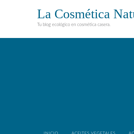
La Cosmética Nat
Tu blog ecológico en cosmética casera.
INICIO
ACEITES VEGETALES
AC