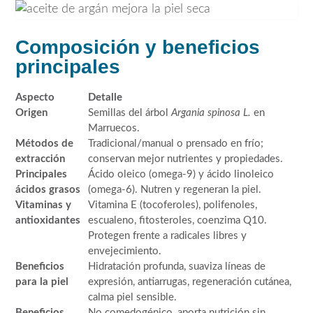
Composición y beneficios
principales
Aspecto
Detalle
Origen
Semillas del árbol
Argania spinosa L.
en
Marruecos.
Métodos de
Tradicional/manual o prensado en frío;
extracción
conservan mejor nutrientes y propiedades.
Principales
Ácido oleico (omega-9) y ácido linoleico
ácidos grasos
(omega-6). Nutren y regeneran la piel.
Vitaminas y
Vitamina E (tocoferoles), polifenoles,
antioxidantes
escualeno, fitosteroles, coenzima Q10.
Protegen frente a radicales libres y
envejecimiento.
Beneficios
Hidratación profunda, suaviza líneas de
para la piel
expresión, antiarrugas, regeneración cutánea,
calma piel sensible.
Beneficios
No comedogénico, aporta nutrición sin