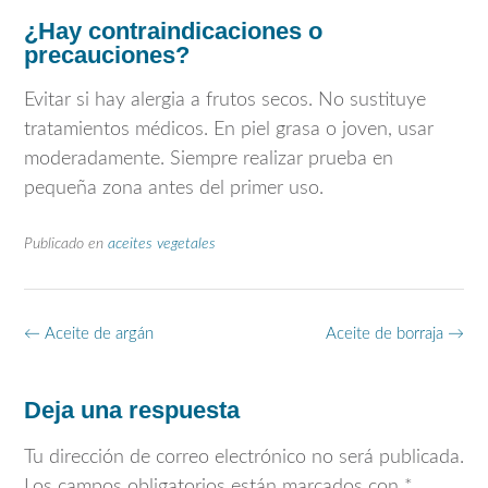
¿Hay contraindicaciones o
precauciones?
Evitar si hay alergia a frutos secos. No sustituye
tratamientos médicos. En piel grasa o joven, usar
moderadamente. Siempre realizar prueba en
pequeña zona antes del primer uso.
Publicado en
aceites vegetales
Navegación
←
Aceite de argán
Aceite de borraja
→
de
entradas
Deja una respuesta
Tu dirección de correo electrónico no será publicada.
Los campos obligatorios están marcados con
*