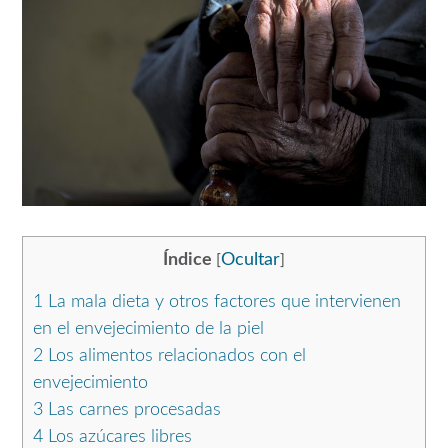
Índice
Ocultar
[
]
1
La mala dieta y otros factores que intervienen
en el envejecimiento de la piel
2
Los alimentos relacionados con el
envejecimiento
3
Las carnes procesadas
4
Los azúcares libres