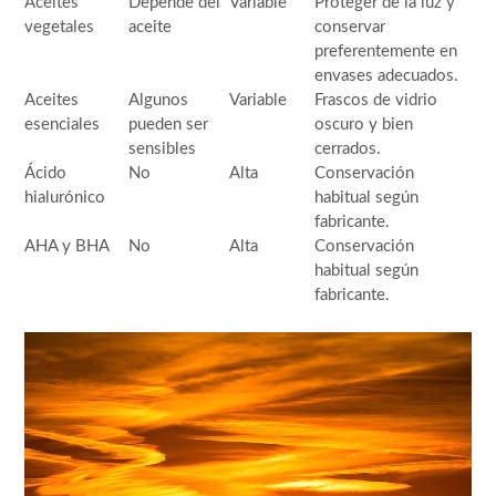
Aceites
Depende del
Variable
Proteger de la luz y
vegetales
aceite
conservar
preferentemente en
envases adecuados.
Aceites
Algunos
Variable
Frascos de vidrio
esenciales
pueden ser
oscuro y bien
sensibles
cerrados.
Ácido
No
Alta
Conservación
hialurónico
habitual según
fabricante.
AHA y BHA
No
Alta
Conservación
habitual según
fabricante.