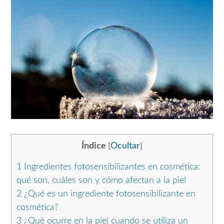
Índice
Ocultar
[
]
1
Ingredientes fotosensibilizantes en cosmética:
qué son, cuáles son y cómo afectan a la piel
2
¿Qué es un ingrediente fotosensibilizante en
cosmética?
3
¿Qué ocurre en la piel cuando se utiliza un