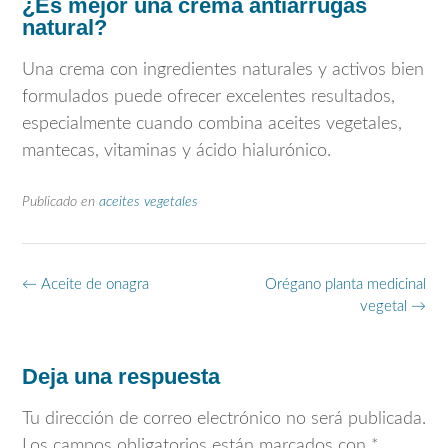
¿Es mejor una crema antiarrugas
natural?
Una crema con ingredientes naturales y activos bien
formulados puede ofrecer excelentes resultados,
especialmente cuando combina aceites vegetales,
mantecas, vitaminas y ácido hialurónico.
Publicado en
aceites vegetales
Navegación
←
Aceite de onagra
Orégano planta medicinal
de
vegetal
→
entradas
Deja una respuesta
Tu dirección de correo electrónico no será publicada.
Los campos obligatorios están marcados con
*