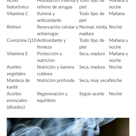
Ácido
Hidratación intensa y
Todo tipo de
Mañana y
hialurónico
relleno de arrugas
piel
noche
Vitamina C
Ilumina y
Todo tipo de
Mañana
antioxidante
piel
Retinol
Renovación celular y
Normal, mixta,
Noche
antiarrugas
madura
Coenzima Q10
Antioxidante y
Todo tipo de
Mañana y
firmeza
piel
noche
Vitamina E
Protección y
Seca, madura
Mañana y
nutrición
noche
Aceites
Nutrición y barrera
Seca, madura
Noche
vegetales
cutánea
Manteca de
Nutrición profunda
Seca, muy seca
Noche
karité
Aceites
Regeneración y
Según aceite
Noche
esenciales
equilibrio
(diluidos)