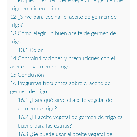
11
Propiedades del aceite vegetal de germen de
trigo en alimentación
12
¿Sirve para cocinar el aceite de germen de
trigo?
13
Cómo elegir un buen aceite de germen de
trigo
13.1
Color
14
Contraindicaciones y precauciones con el
aceite de germen de trigo
15
Conclusión
16
Preguntas frecuentes sobre el aceite de
germen de trigo
16.1
¿Para qué sirve el aceite vegetal de
germen de trigo?
16.2
¿El aceite vegetal de germen de trigo es
bueno para las estrías?
16.3
¿Se puede usar el aceite vegetal de