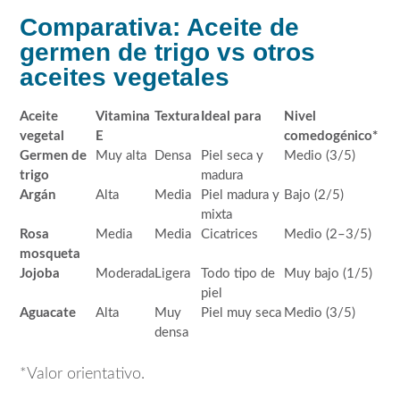
Comparativa: Aceite de
germen de trigo vs otros
aceites vegetales
Aceite
Vitamina
Textura
Ideal para
Nivel
vegetal
E
comedogénico*
Germen de
Muy alta
Densa
Piel seca y
Medio (3/5)
trigo
madura
Argán
Alta
Media
Piel madura y
Bajo (2/5)
mixta
Rosa
Media
Media
Cicatrices
Medio (2–3/5)
mosqueta
Jojoba
Moderada
Ligera
Todo tipo de
Muy bajo (1/5)
piel
Aguacate
Alta
Muy
Piel muy seca
Medio (3/5)
densa
*Valor orientativo.