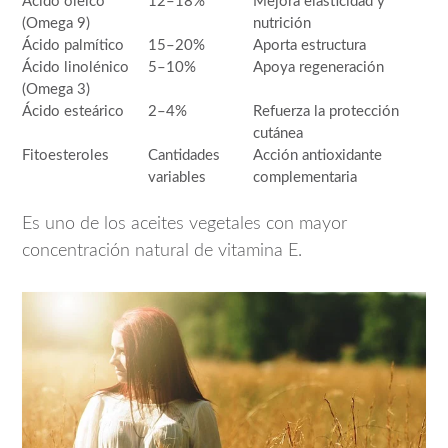
Ácido oleico
12–18%
Mejora elasticidad y
(Omega 9)
nutrición
Ácido palmítico
15–20%
Aporta estructura
Ácido linolénico
5–10%
Apoya regeneración
(Omega 3)
Ácido esteárico
2–4%
Refuerza la protección
cutánea
Fitoesteroles
Cantidades
Acción antioxidante
variables
complementaria
Es uno de los aceites vegetales con mayor
concentración natural de vitamina E.