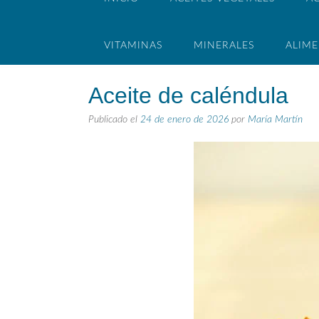
VITAMINAS
MINERALES
ALIM
Aceite de caléndula
Publicado el
24 de enero de 2026
por
María Martín