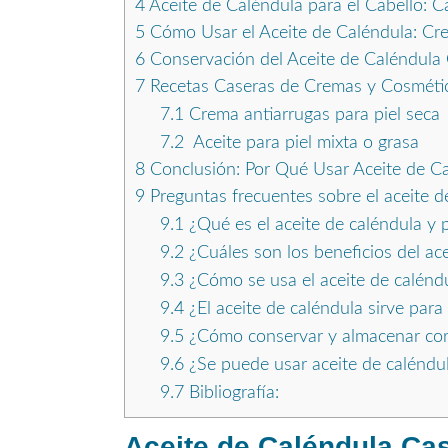
4
Aceite de Caléndula para el Cabello: Ca
5
Cómo Usar el Aceite de Caléndula: Cr
6
Conservación del Aceite de Caléndula C
7
Recetas Caseras de Cremas y Cosmétic
7.1
Crema antiarrugas para piel seca
7.2
Aceite para piel mixta o grasa
8
Conclusión: Por Qué Usar Aceite de C
9
Preguntas frecuentes sobre el aceite d
9.1
¿Qué es el aceite de caléndula y 
9.2
¿Cuáles son los beneficios del ace
9.3
¿Cómo se usa el aceite de caléndul
9.4
¿El aceite de caléndula sirve para 
9.5
¿Cómo conservar y almacenar corr
9.6
¿Se puede usar aceite de caléndul
9.7
Bibliografía:
Aceite de Caléndula Cas