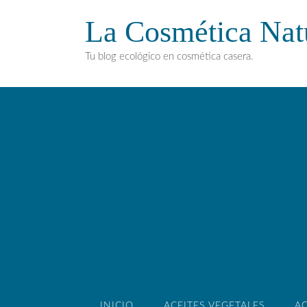
La Cosmética Nat
Tu blog ecológico en cosmética casera.
INICIO
ACEITES VEGETALES
AC