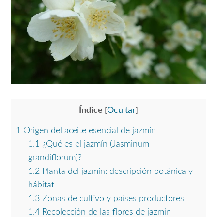
Índice
Ocultar
[
]
1
Origen del aceite esencial de jazmín
1.1
¿Qué es el jazmín (Jasminum
grandiflorum)?
1.2
Planta del jazmín: descripción botánica y
hábitat
1.3
Zonas de cultivo y países productores
1.4
Recolección de las flores de jazmín