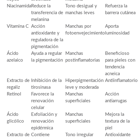
Niacinamida
Reduce la
Tono desigual y
Refuerza la
transferencia de
manchas leves
barrera cutánea
melanina
Vitamina C
Acción
Manchas por
Aporta
antioxidante y
fotoenvejecimiento
luminosidad
reguladora de la
pigmentación
Ácido
Ayuda a regular
Manchas
Beneficioso
azelaico
la pigmentación
postinflamatorias
para pieles con
tendencia
acneica
Extracto de
Inhibición de la
Hiperpigmentación
Antiinflamatorio
regaliz
tirosinasa
leve y moderada
Retinol
Favorece la
Manchas
Acción
renovación
superficiales
antiarrugas
celular
Ácido
Exfoliación y
Manchas
Mejora la
glicólico
renovación
superficiales
textura de la
epidérmica
piel
Extracto de
Contiene
Tono irregular
Antioxidante